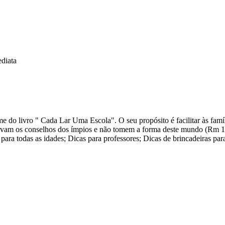
diata
me do livro " Cada Lar Uma Escola". O seu propósito é facilitar às f
orvam os conselhos dos ímpios e não tomem a forma deste mundo (Rm 12
ara todas as idades; Dicas para professores; Dicas de brincadeiras para p