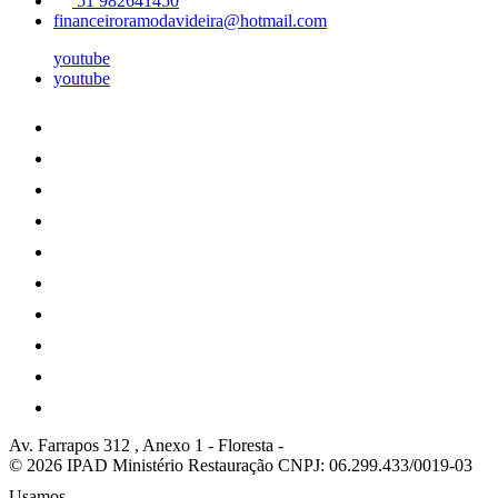
51 982641450
financeiroramodavideira@hotmail.com
youtube
youtube
Av. Farrapos 312 , Anexo 1
-
Floresta
-
© 2026 IPAD Ministério Restauração
CNPJ: 06.299.433/0019-03
Usamos