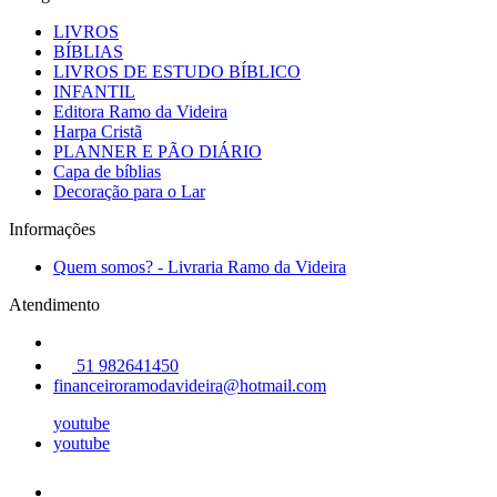
LIVROS
BÍBLIAS
LIVROS DE ESTUDO BÍBLICO
INFANTIL
Editora Ramo da Videira
Harpa Cristã
PLANNER E PÃO DIÁRIO
Capa de bíblias
Decoração para o Lar
Informações
Quem somos? - Livraria Ramo da Videira
Atendimento
51 982641450
financeiroramodavideira@hotmail.com
youtube
youtube