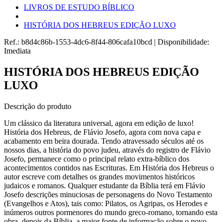
LIVROS DE ESTUDO BÍBLICO
HISTÓRIA DOS HEBREUS EDIÇÃO LUXO
Ref.:
b8d4c86b-1553-4dc6-8f44-806cafa10bcd
|
Disponibilidade:
Imediata
HISTÓRIA DOS HEBREUS EDIÇÃO
LUXO
Descrição do produto
Um clássico da literatura universal, agora em edição de luxo!
História dos Hebreus, de Flávio Josefo, agora com nova capa e
acabamento em beira dourada. Tendo atravessado séculos até os
nossos dias, a história do povo judeu, através do registro de Flávio
Josefo, permanece como o principal relato extra-bíblico dos
acontecimentos contidos nas Escrituras. Em História dos Hebreus o
autor escreve com detalhes os grandes movimentos históricos
judaicos e romanos. Qualquer estudante da Bíblia terá em Flávio
Josefo descrições minuciosas de personagens do Novo Testamento
(Evangelhos e Atos), tais como: Pilatos, os Agripas, os Herodes e
inúmeros outros pormenores do mundo greco-romano, tornando esta
obra, depois da Bíblia, a maior fonte de informação sobre o povo